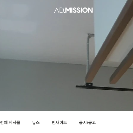
전체 게시물
뉴스
인사이트
공시/공고